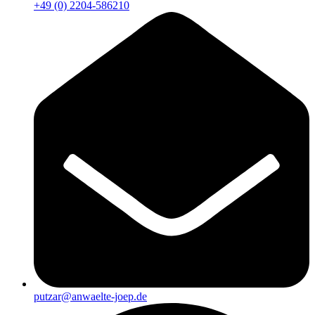
+49 (0) 2204-586210
putzar@anwaelte-joep.de