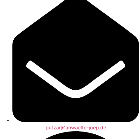
putzar@anwaelte-joep.de